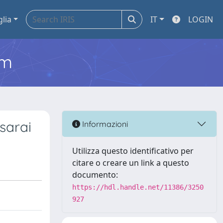
glia
IT
LOGIN
em
sarai
Informazioni
Utilizza questo identificativo per
citare o creare un link a questo
documento:
https://hdl.handle.net/11386/3250
927