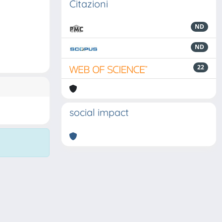
Citazioni
ND
ND
22
social impact