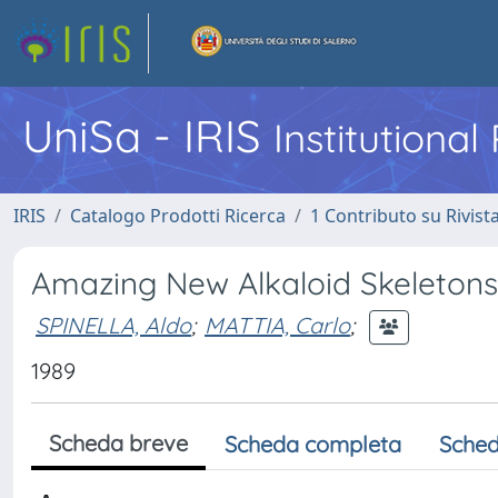
UniSa - IRIS
Institutiona
IRIS
Catalogo Prodotti Ricerca
1 Contributo su Rivist
Amazing New Alkaloid Skeletons
SPINELLA, Aldo
;
MATTIA, Carlo
;
1989
Scheda breve
Scheda completa
Sched