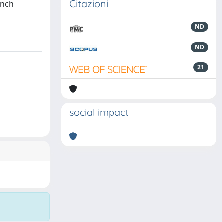
Citazioni
anch
ND
ND
21
social impact