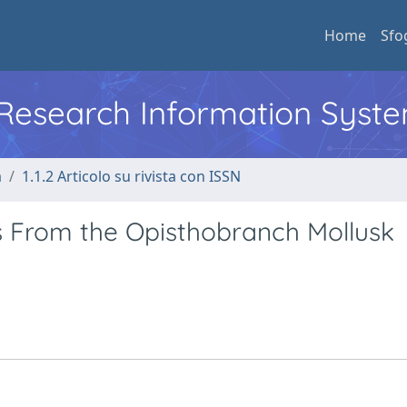
Home
Sfo
l Research Information Syst
a
1.1.2 Articolo su rivista con ISSN
ls From the Opisthobranch Mollusk