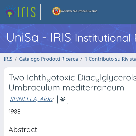
UniSa - IRIS
Institutiona
IRIS
Catalogo Prodotti Ricerca
1 Contributo su Rivist
Two Ichthyotoxic Diacylglycero
Umbraculum mediterraneum
SPINELLA, Aldo
;
1988
Abstract