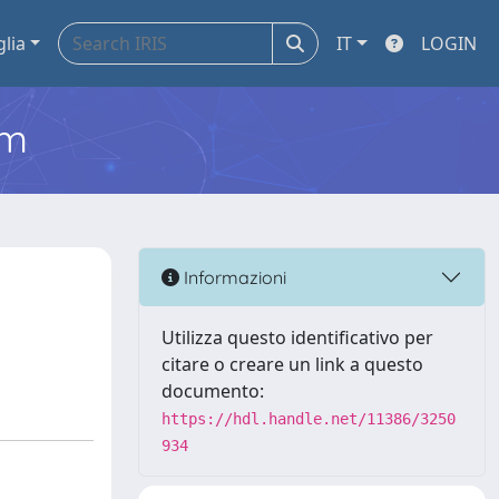
glia
IT
LOGIN
em
Informazioni
Utilizza questo identificativo per
citare o creare un link a questo
documento:
https://hdl.handle.net/11386/3250
934