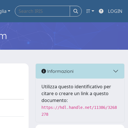
glia
IT
LOGIN
em
Informazioni
Utilizza questo identificativo per
citare o creare un link a questo
documento:
https://hdl.handle.net/11386/3268
278