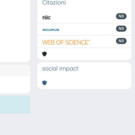
Citazioni
ND
ND
ND
social impact