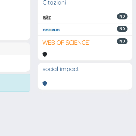
Citazioni
ND
ND
ND
social impact