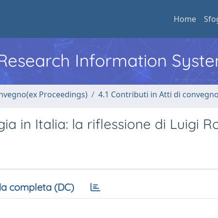
Home
Sfo
l Research Information Syst
convegno(ex Proceedings)
4.1 Contributi in Atti di convegn
 in Italia: la riflessione di Luigi 
a completa (DC)