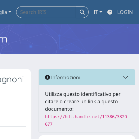
glia
IT
LOGIN
em
o
Rognoni
Informazioni
Utilizza questo identificativo per
citare o creare un link a questo
documento:
https://hdl.handle.net/11386/3320
677