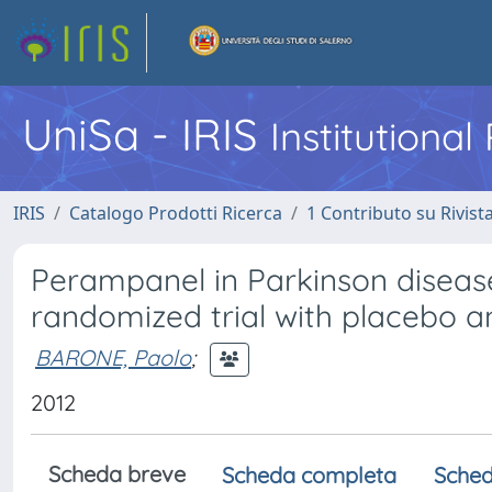
UniSa - IRIS
Institutiona
IRIS
Catalogo Prodotti Ricerca
1 Contributo su Rivist
Perampanel in Parkinson disease
randomized trial with placebo 
BARONE, Paolo
;
2012
Scheda breve
Scheda completa
Sched