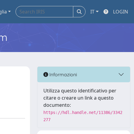
glia
IT
LOGIN
em
Informazioni
Utilizza questo identificativo per
citare o creare un link a questo
documento:
https://hdl.handle.net/11386/3342
277