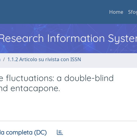
Home
Sfo
l Research Information Syst
a
1.1.2 Articolo su rivista con ISSN
 fluctuations: a double-blind
and entacapone.
a completa (DC)