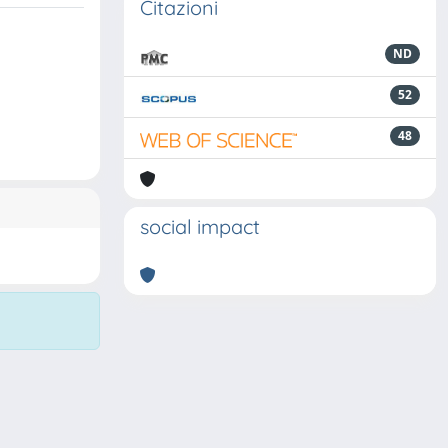
Citazioni
ND
52
48
social impact