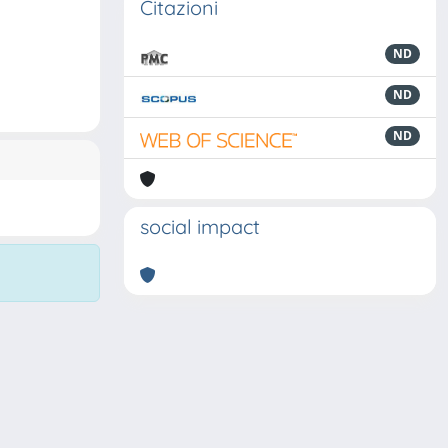
Citazioni
ND
ND
ND
social impact