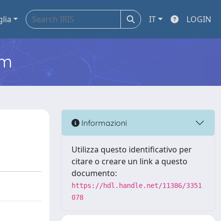
glia
IT
LOGIN
em
Informazioni
Utilizza questo identificativo per
citare o creare un link a questo
documento:
https://hdl.handle.net/11386/3351
078