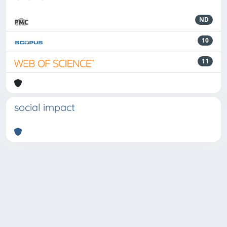
ND
10
11
social impact
Powered by
IRIS
-
about IRIS
-