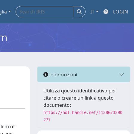
glia
IT
LOGIN
em
Informazioni
Utilizza questo identificativo per
citare o creare un link a questo
documento:
https://hdl.handle.net/11386/3390
277
blem of
re any