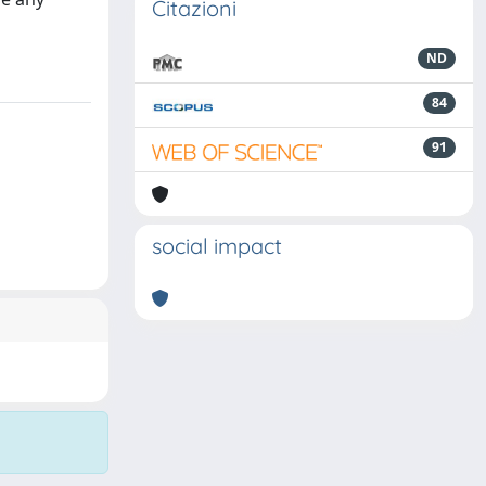
Citazioni
ND
84
91
social impact