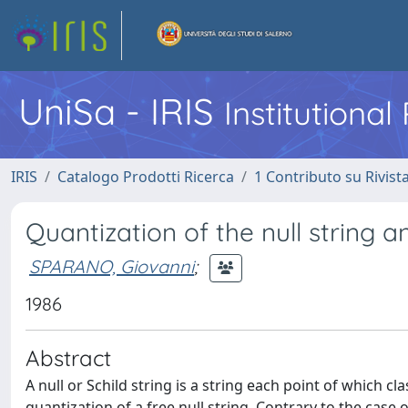
UniSa - IRIS
Institutiona
IRIS
Catalogo Prodotti Ricerca
1 Contributo su Rivist
Quantization of the null string 
SPARANO, Giovanni
;
1986
Abstract
A null or Schild string is a string each point of which c
quantization of a free null string. Contrary to the case