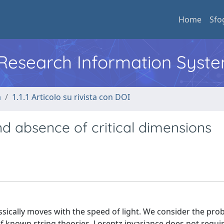
Home
Sfo
l Research Information Syst
a
1.1.1 Articolo su rivista con DOI
and absence of critical dimensions
lassically moves with the speed of light. We consider the pro
 of known string theories, Lorentz invariance does not requi