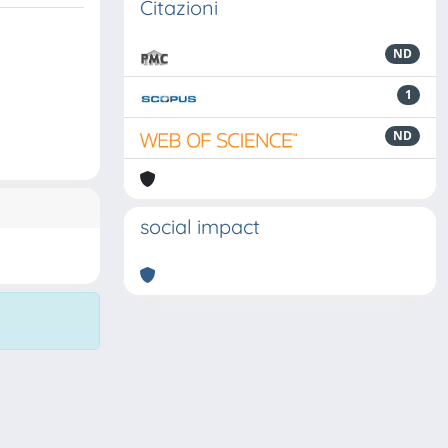
Citazioni
ND
1
ND
social impact