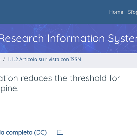
Home
Sfo
l Research Information Syst
a
1.1.2 Articolo su rivista con ISSN
tion reduces the threshold for
pine.
a completa (DC)