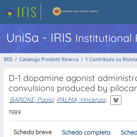
UniSa - IRIS
Institutiona
IRIS
Catalogo Prodotti Ricerca
1 Contributo su Rivist
D-1 dopamine agonist administra
convulsions produced by pilocar
BARONE, Paolo
;
PALMA, Vincenzo
;
1989
Scheda breve
Scheda completa
Sched