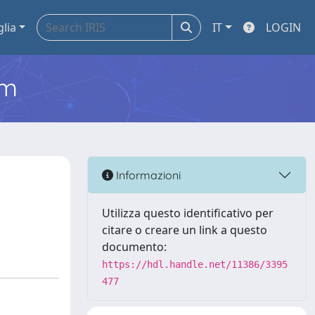
glia
IT
LOGIN
em
Informazioni
Utilizza questo identificativo per
citare o creare un link a questo
documento:
https://hdl.handle.net/11386/3395
477