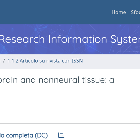
Home
Sfo
l Research Information Syst
a
1.1.2 Articolo su rivista con ISSN
rain and nonneural tissue: a
a completa (DC)