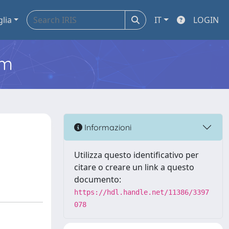
glia
IT
LOGIN
em
Informazioni
Utilizza questo identificativo per
citare o creare un link a questo
documento:
https://hdl.handle.net/11386/3397
078