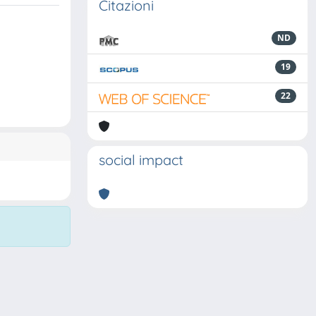
Citazioni
ND
19
22
social impact