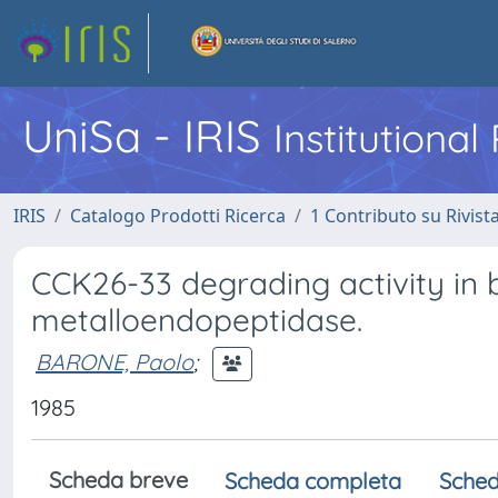
UniSa - IRIS
Institutiona
IRIS
Catalogo Prodotti Ricerca
1 Contributo su Rivist
CCK26-33 degrading activity in b
metalloendopeptidase.
BARONE, Paolo
;
1985
Scheda breve
Scheda completa
Sched