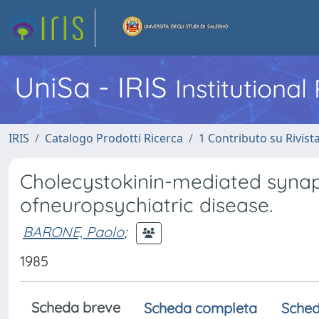
UniSa - IRIS
Institutiona
IRIS
Catalogo Prodotti Ricerca
1 Contributo su Rivist
Cholecystokinin-mediated synap
ofneuropsychiatric disease.
BARONE, Paolo
;
1985
Scheda breve
Scheda completa
Sched