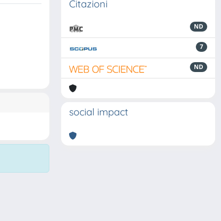
Citazioni
ND
7
ND
social impact