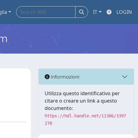
glia
IT
LOGIN
em
Informazioni
Utilizza questo identificativo per
citare o creare un link a questo
documento:
https://hdl.handle.net/11386/3397
278