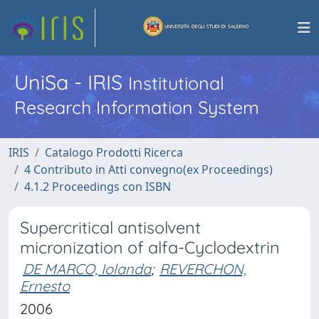
UniSa - IRIS
Institutional
Research Information System
IRIS
Catalogo Prodotti Ricerca
4 Contributo in Atti convegno(ex Proceedings)
4.1.2 Proceedings con ISBN
Supercritical antisolvent
micronization of alfa-Cyclodextrin
DE MARCO, Iolanda
;
REVERCHON,
Ernesto
2006