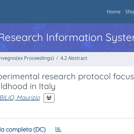
Home
Sfo
l Research Information Syst
convegno(ex Proceedings)
4.2 Abstract
perimental research protocol focu
ldhood in Italy
BILIO, Maurizio
a completa (DC)