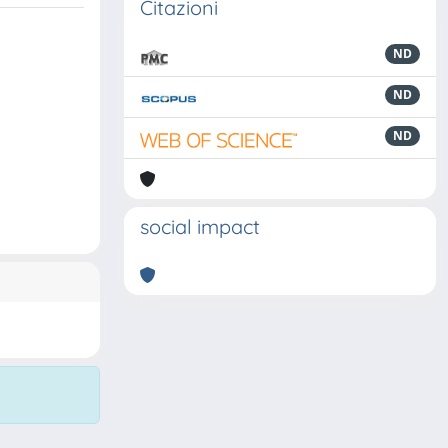
Citazioni
ND
ND
ND
social impact