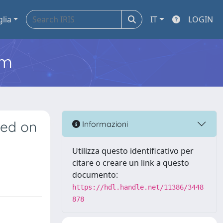
glia
IT
LOGIN
em
sed on
Informazioni
Utilizza questo identificativo per
citare o creare un link a questo
documento:
https://hdl.handle.net/11386/3448
878