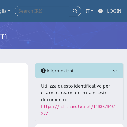
glia
IT
LOGIN
em
Informazioni
Utilizza questo identificativo per
citare o creare un link a questo
documento:
https://hdl.handle.net/11386/3461
277