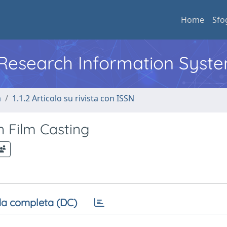
Home
Sfo
l Research Information Syst
a
1.1.2 Articolo su rivista con ISSN
n Film Casting
a completa (DC)