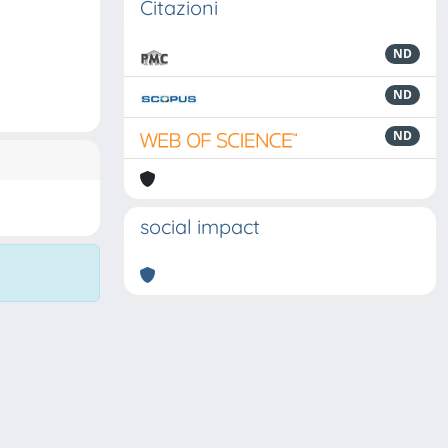
Citazioni
ND
ND
ND
social impact