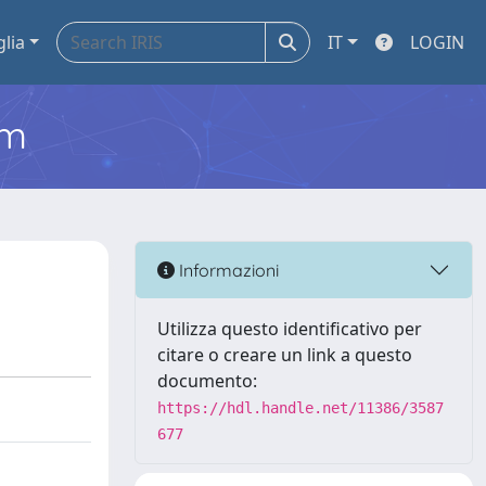
glia
IT
LOGIN
em
Informazioni
Utilizza questo identificativo per
citare o creare un link a questo
documento:
https://hdl.handle.net/11386/3587
677