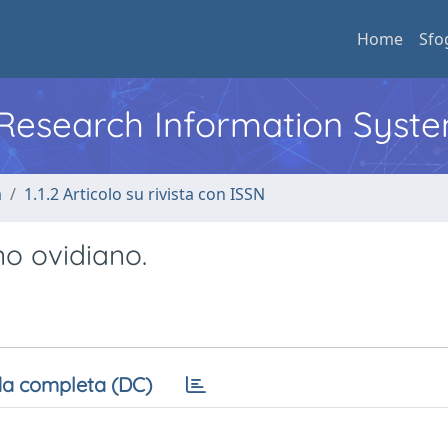
Home
Sfo
l Research Information Syst
a
1.1.2 Articolo su rivista con ISSN
o ovidiano.
a completa (DC)