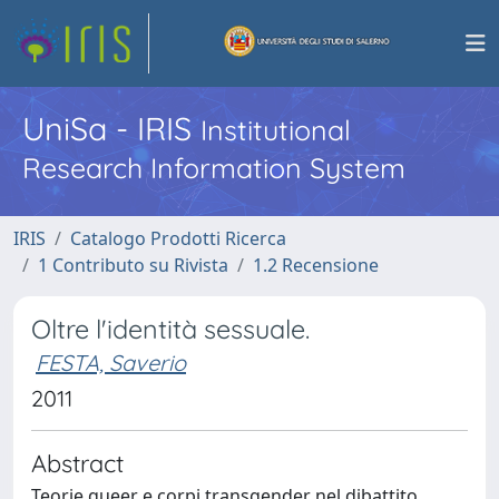
UniSa - IRIS
Institutional
Research Information System
IRIS
Catalogo Prodotti Ricerca
1 Contributo su Rivista
1.2 Recensione
Oltre l'identità sessuale.
FESTA, Saverio
2011
Abstract
Teorie queer e corpi transgender nel dibattito