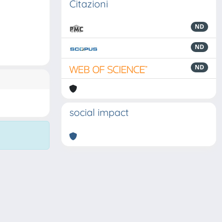
Citazioni
ND
ND
ND
social impact