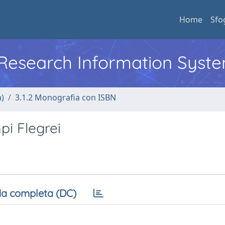
Home
Sfo
l Research Information Syst
a)
3.1.2 Monografia con ISBN
pi Flegrei
a completa (DC)