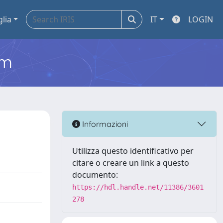
glia
IT
LOGIN
em
Informazioni
Utilizza questo identificativo per
citare o creare un link a questo
documento:
https://hdl.handle.net/11386/3601
278