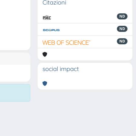
Citazioni
ND
ND
ND
social impact