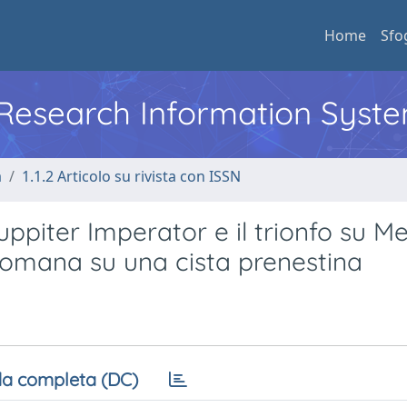
Home
Sfo
l Research Information Syst
a
1.1.2 Articolo su rivista con ISSN
Iuppiter Imperator e il trionfo su M
romana su una cista prenestina
a completa (DC)