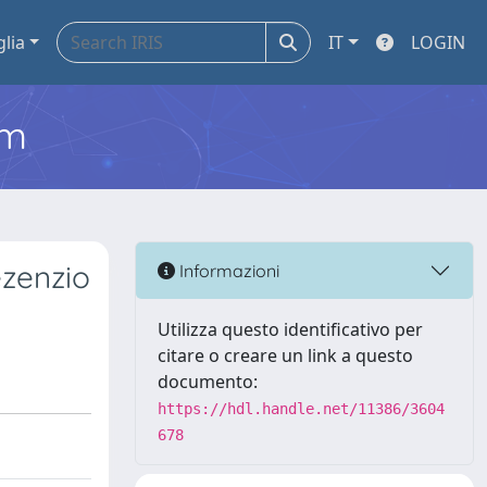
glia
IT
LOGIN
em
ezenzio
Informazioni
Utilizza questo identificativo per
citare o creare un link a questo
documento:
https://hdl.handle.net/11386/3604
678