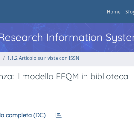
Home
Sfo
l Research Information Syst
a
1.1.2 Articolo su rivista con ISSN
nza: il modello EFQM in biblioteca
a completa (DC)