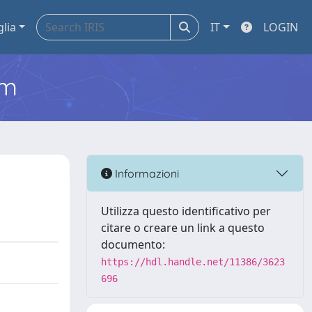
glia
IT
LOGIN
em
Informazioni
Utilizza questo identificativo per
citare o creare un link a questo
documento:
https://hdl.handle.net/11386/3623
696