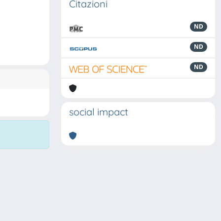
Citazioni
ND
ND
ND
social impact