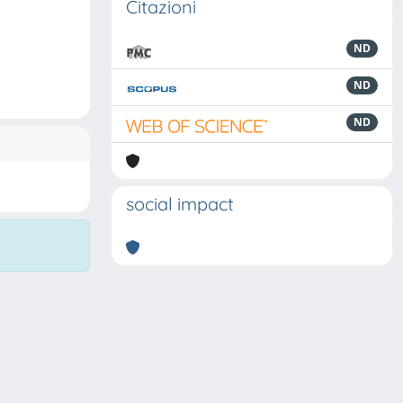
Citazioni
ND
ND
ND
social impact