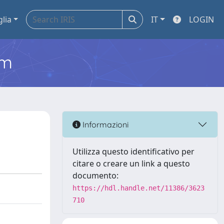
glia
IT
LOGIN
em
Informazioni
Utilizza questo identificativo per
citare o creare un link a questo
documento:
https://hdl.handle.net/11386/3623
710