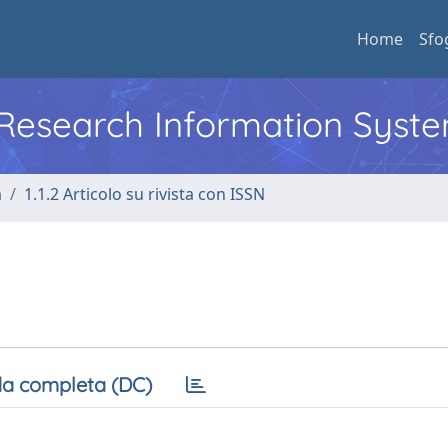
Home
Sfo
l Research Information Syst
a
1.1.2 Articolo su rivista con ISSN
a completa (DC)