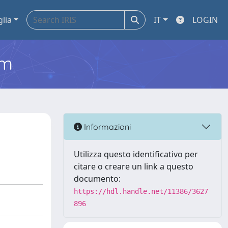
glia
IT
LOGIN
em
Informazioni
Utilizza questo identificativo per
citare o creare un link a questo
documento:
https://hdl.handle.net/11386/3627
896