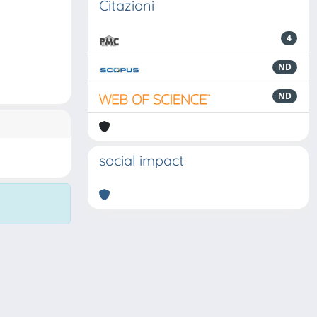
Citazioni
4
ND
ND
social impact