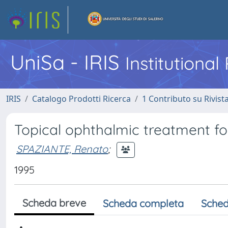
UniSa - IRIS
Institutiona
IRIS
Catalogo Prodotti Ricerca
1 Contributo su Rivist
Topical ophthalmic treatment for
SPAZIANTE, Renato
;
1995
Scheda breve
Scheda completa
Sched