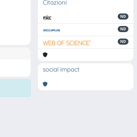
Citazioni
ND
ND
ND
social impact