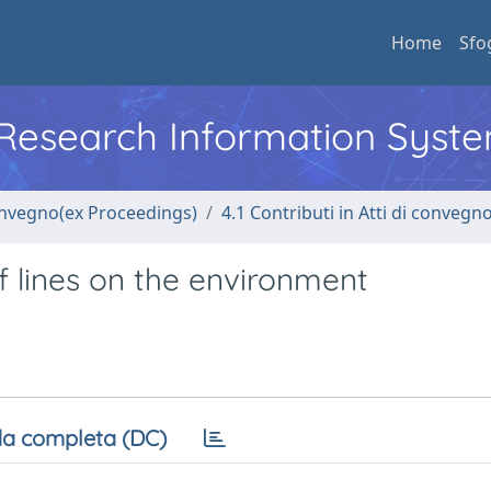
Home
Sfo
l Research Information Syst
convegno(ex Proceedings)
4.1 Contributi in Atti di convegn
f lines on the environment
a completa (DC)