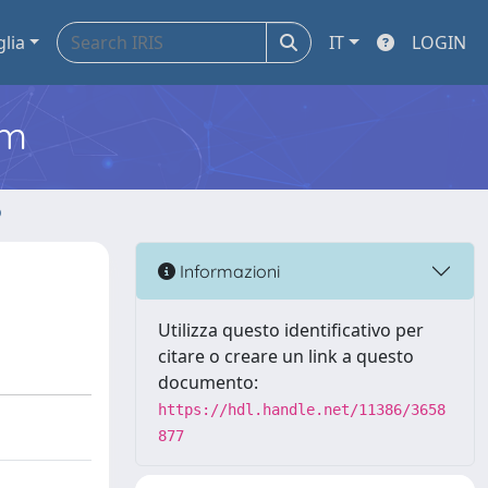
glia
IT
LOGIN
em
o
Informazioni
Utilizza questo identificativo per
citare o creare un link a questo
documento:
https://hdl.handle.net/11386/3658
877