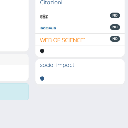
Citazioni
ND
ND
ND
social impact