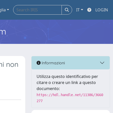
glia
IT
LOGIN
em
ni non
Informazioni
Utilizza questo identificativo per
citare o creare un link a questo
documento:
https://hdl.handle.net/11386/3660
277