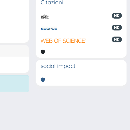
Citazioni
ND
ND
ND
social impact