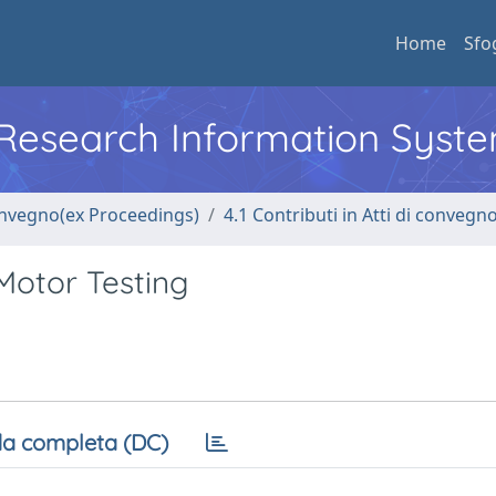
Home
Sfo
l Research Information Syst
convegno(ex Proceedings)
4.1 Contributi in Atti di convegn
Motor Testing
a completa (DC)