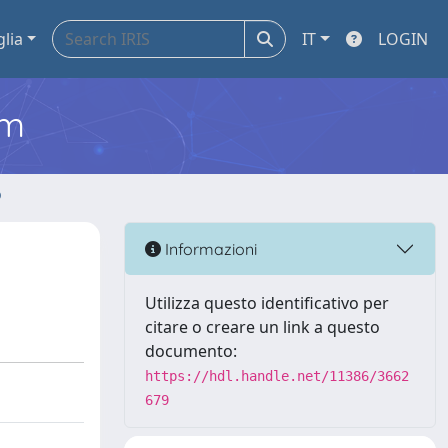
glia
IT
LOGIN
em
o
Informazioni
Utilizza questo identificativo per
citare o creare un link a questo
documento:
https://hdl.handle.net/11386/3662
679