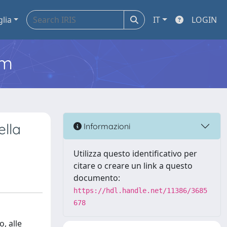
glia
IT
LOGIN
em
ella
Informazioni
Utilizza questo identificativo per
citare o creare un link a questo
documento:
https://hdl.handle.net/11386/3685
678
, alle