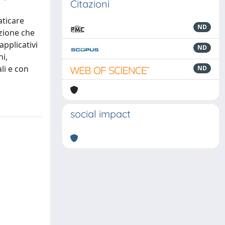
Citazioni
aticare
ND
azione che
applicativi
ND
ni,
ali e con
ND
social impact