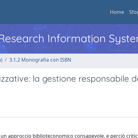
Home
Sfo
l Research Information Syst
a)
3.1.2 Monografia con ISBN
zzative: la gestione responsabile d
 un approccio biblioteconomico consapevole, e perciò critico