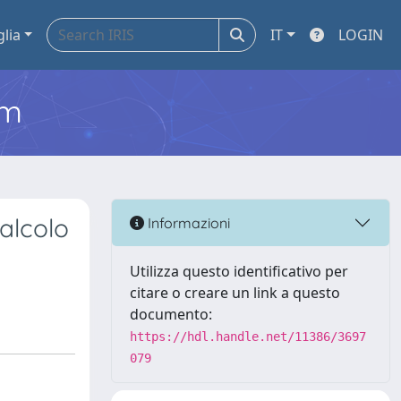
glia
IT
LOGIN
em
calcolo
Informazioni
Utilizza questo identificativo per
citare o creare un link a questo
documento:
https://hdl.handle.net/11386/3697
079