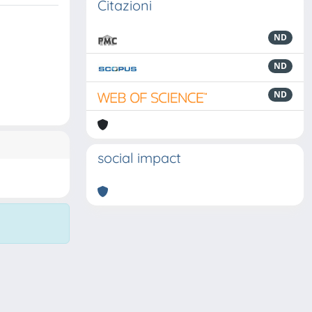
Citazioni
ND
ND
ND
social impact