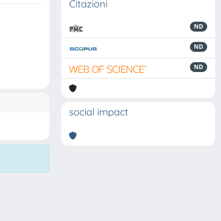
Citazioni
ND
ND
ND
social impact