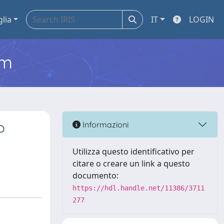
glia
IT
LOGIN
em
o
Informazioni
Utilizza questo identificativo per
citare o creare un link a questo
documento:
https://hdl.handle.net/11386/3711
277