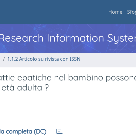
Home
Sfo
l Research Information Syst
a
1.1.2 Articolo su rivista con ISSN
attie epatiche nel bambino posson
 età adulta ?
a completa (DC)