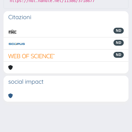
https://hdl.handle.net/11386/3718677
Citazioni
ND
ND
ND
social impact