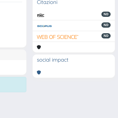
Citazioni
ND
ND
ND
social impact