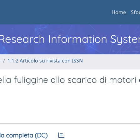
Home
Sfo
l Research Information Syst
a
1.1.2 Articolo su rivista con ISSN
a fuliggine allo scarico di motori 
a completa (DC)