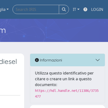
glia
IT
LOGIN
em
diesel
Informazioni
Utilizza questo identificativo per
citare o creare un link a questo
documento:
https://hdl.handle.net/11386/3735
477