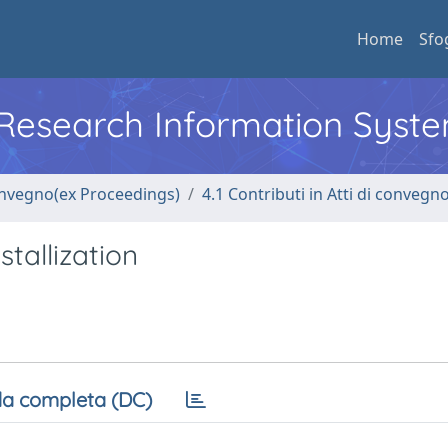
Home
Sfo
l Research Information Syst
convegno(ex Proceedings)
4.1 Contributi in Atti di convegn
tallization
a completa (DC)