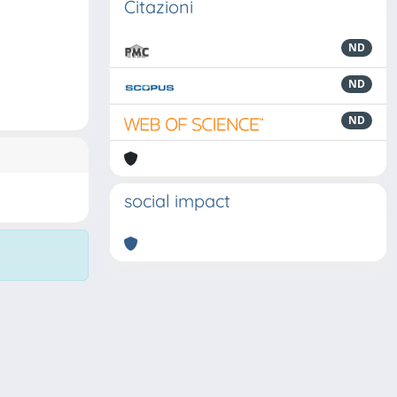
Citazioni
ND
ND
ND
social impact