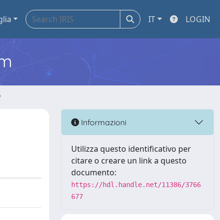
glia
IT
LOGIN
em
o
Informazioni
Utilizza questo identificativo per
citare o creare un link a questo
documento:
https://hdl.handle.net/11386/3766
677