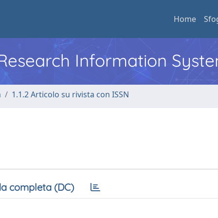
Home
Sfo
l Research Information Syst
a
1.1.2 Articolo su rivista con ISSN
a completa (DC)