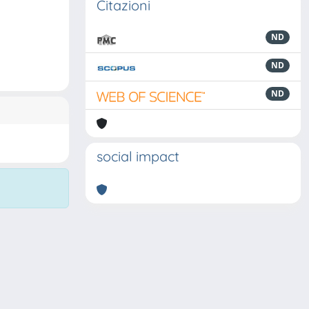
Citazioni
ND
ND
ND
social impact