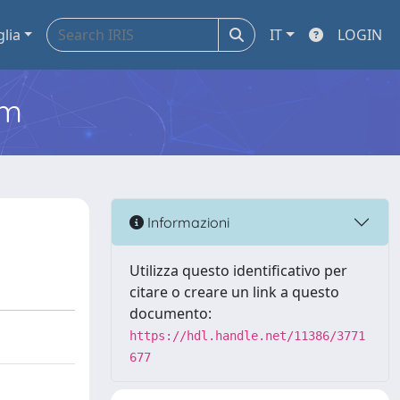
glia
IT
LOGIN
em
Informazioni
Utilizza questo identificativo per
citare o creare un link a questo
documento:
https://hdl.handle.net/11386/3771
677