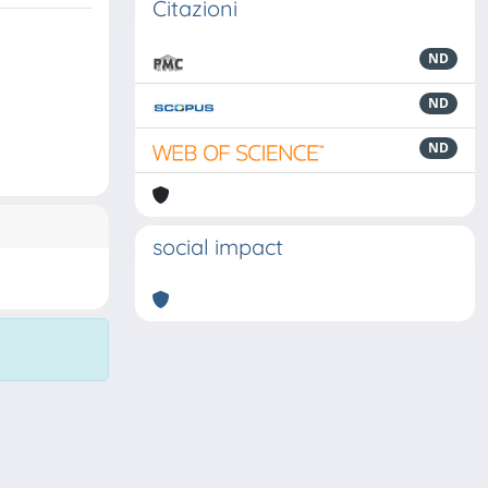
Citazioni
ND
ND
ND
social impact