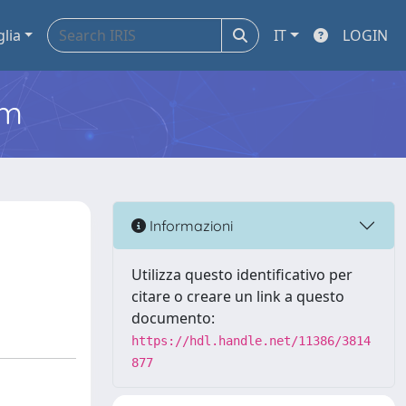
glia
IT
LOGIN
em
Informazioni
Utilizza questo identificativo per
citare o creare un link a questo
documento:
https://hdl.handle.net/11386/3814
877