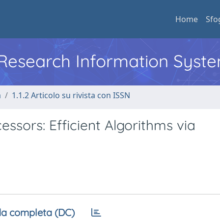
Home
Sfo
l Research Information Syst
a
1.1.2 Articolo su rivista con ISSN
ssors: Efficient Algorithms via
a completa (DC)