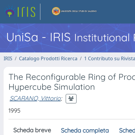
UniSa - IRIS
Institutiona
IRIS
Catalogo Prodotti Ricerca
1 Contributo su Rivist
The Reconfigurable Ring of Proce
Hypercube Simulation
SCARANO, Vittorio
;
1995
Scheda breve
Scheda completa
Sched