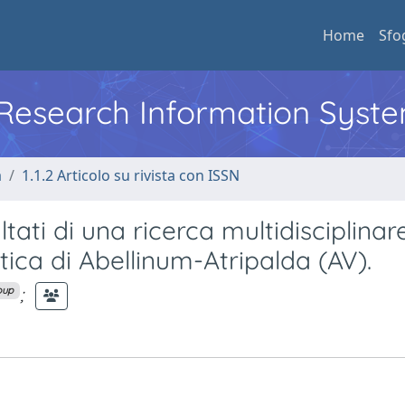
Home
Sfo
l Research Information Syst
a
1.1.2 Articolo su rivista con ISSN
ltati di una ricerca multidisciplinare
ntica di Abellinum-Atripalda (AV).
;
oup