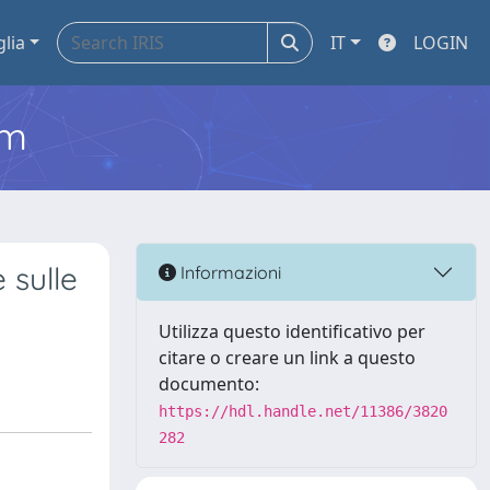
glia
IT
LOGIN
em
 sulle
Informazioni
Utilizza questo identificativo per
citare o creare un link a questo
documento:
https://hdl.handle.net/11386/3820
282