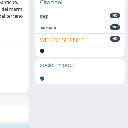
Citazioni
oantiche,
ze dei marmi
dal terreno
ND
ND
ND
social impact