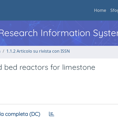
Home
Sfo
l Research Information Syst
a
1.1.2 Articolo su rivista con ISSN
d bed reactors for limestone
a completa (DC)