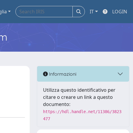
glia
IT
LOGIN
em
Informazioni
Utilizza questo identificativo per
citare o creare un link a questo
documento:
https://hdl.handle.net/11386/3823
477