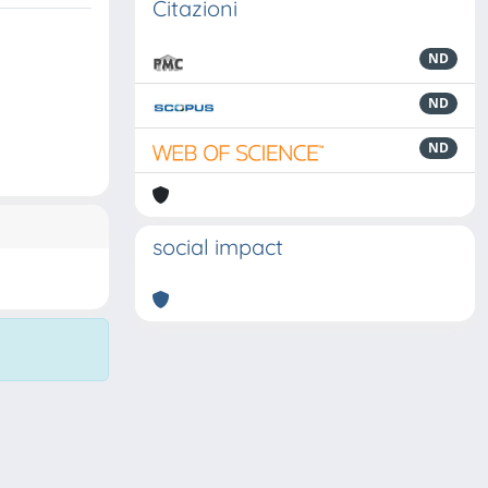
Citazioni
ND
ND
ND
social impact