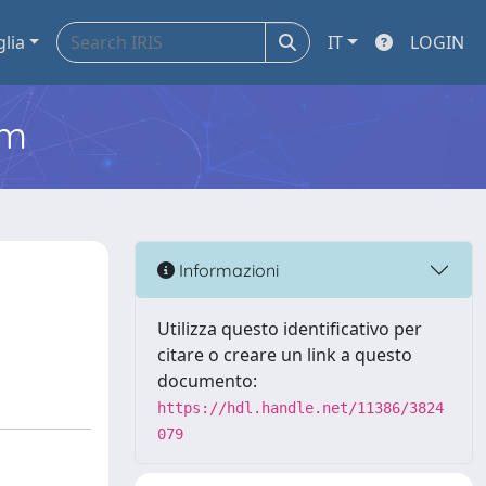
glia
IT
LOGIN
em
Informazioni
Utilizza questo identificativo per
citare o creare un link a questo
documento:
https://hdl.handle.net/11386/3824
079