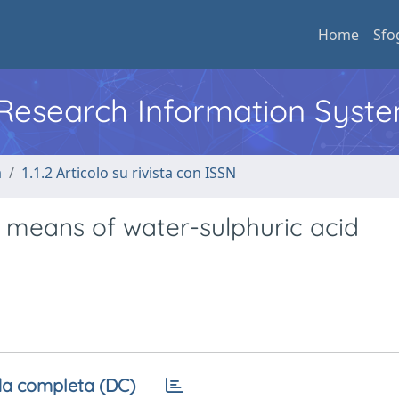
Home
Sfo
l Research Information Syst
a
1.1.2 Articolo su rivista con ISSN
 means of water-sulphuric acid
a completa (DC)