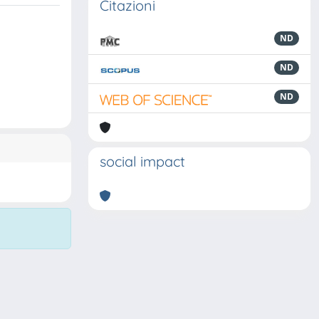
Citazioni
ND
ND
ND
social impact