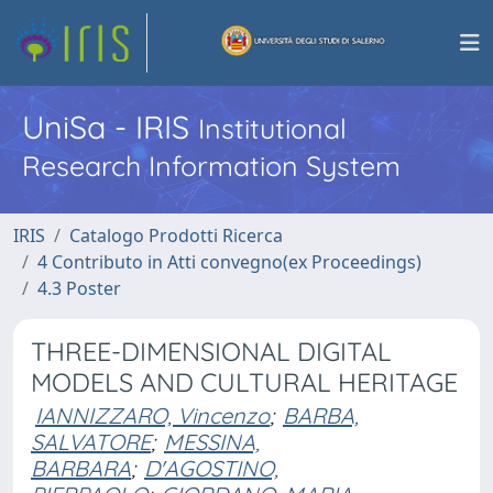
UniSa - IRIS
Institutional
Research Information System
IRIS
Catalogo Prodotti Ricerca
4 Contributo in Atti convegno(ex Proceedings)
4.3 Poster
THREE-DIMENSIONAL DIGITAL
MODELS AND CULTURAL HERITAGE
IANNIZZARO, Vincenzo
;
BARBA,
SALVATORE
;
MESSINA,
BARBARA
;
D'AGOSTINO,