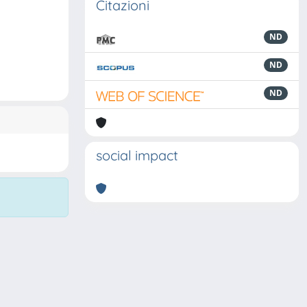
Citazioni
ND
ND
ND
social impact