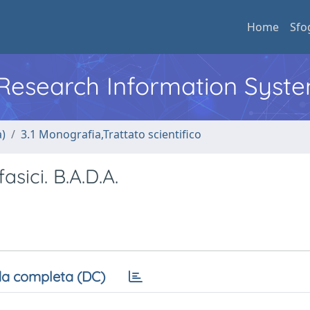
Home
Sfo
l Research Information Syst
a)
3.1 Monografia,Trattato scientifico
fasici. B.A.D.A.
a completa (DC)