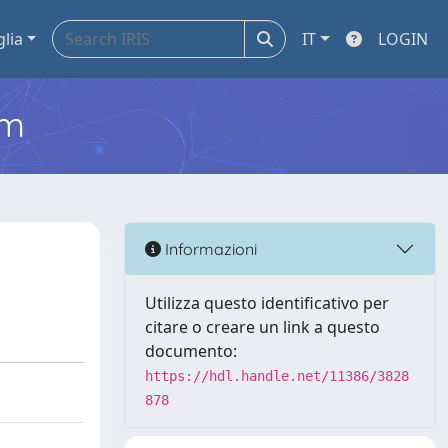
glia
IT
LOGIN
em
Informazioni
Utilizza questo identificativo per
citare o creare un link a questo
documento:
https://hdl.handle.net/11386/3828
878