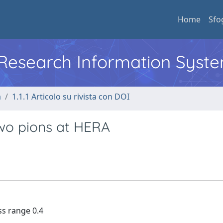
Home
Sfo
l Research Information Syst
a
1.1.1 Articolo su rivista con DOI
two pions at HERA
ss range 0.4