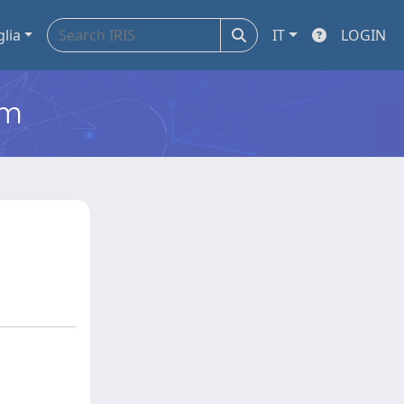
glia
IT
LOGIN
em