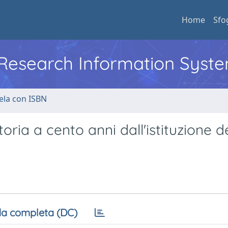
Home
Sfo
l Research Information Syst
ela con ISBN
ria a cento anni dall'istituzione d
a completa (DC)