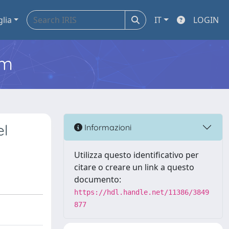
glia
IT
LOGIN
em
el
Informazioni
Utilizza questo identificativo per
citare o creare un link a questo
documento:
https://hdl.handle.net/11386/3849
877