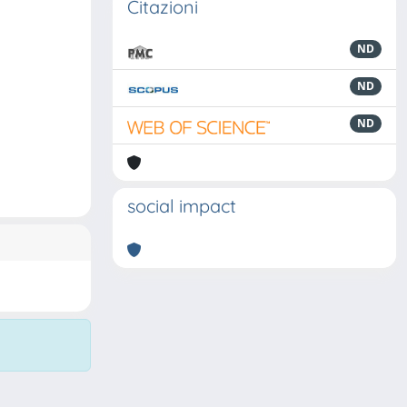
Citazioni
ND
ND
ND
social impact