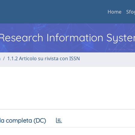
Home
Sfo
l Research Information Syst
a
1.1.2 Articolo su rivista con ISSN
a completa (DC)