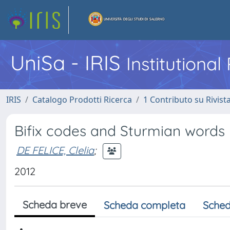
UniSa - IRIS
Institutiona
IRIS
Catalogo Prodotti Ricerca
1 Contributo su Rivist
Bifix codes and Sturmian words
DE FELICE, Clelia
;
2012
Scheda breve
Scheda completa
Sched