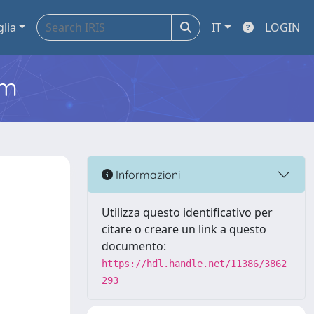
glia
IT
LOGIN
em
Informazioni
Utilizza questo identificativo per
citare o creare un link a questo
documento:
https://hdl.handle.net/11386/3862
293