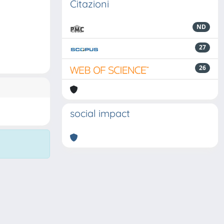
Citazioni
ND
27
26
social impact