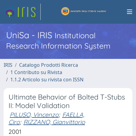
UniSa - IRIS
Institutional
Research Information System
IRIS
Catalogo Prodotti Ricerca
1 Contributo su Rivista
1.1.2 Articolo su rivista con ISSN
Ultimate Behavior of Bolted T-Stubs
II: Model Validation
PILUSO, Vincenzo
;
FAELLA,
Ciro
;
RIZZANO, Gianvittorio
2001