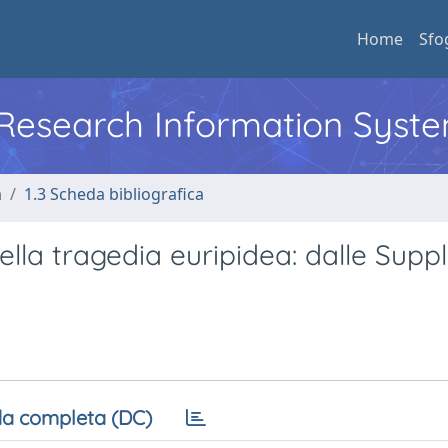
Home
Sfo
l Research Information Syst
a
1.3 Scheda bibliografica
nella tragedia euripidea: dalle Suppl
a completa (DC)