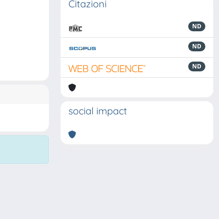
Citazioni
ND
ND
ND
social impact