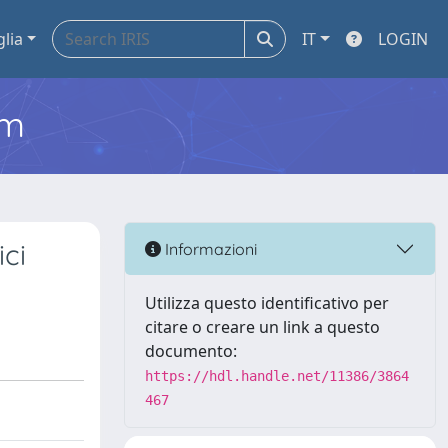
glia
IT
LOGIN
em
ici
Informazioni
Utilizza questo identificativo per
citare o creare un link a questo
documento:
https://hdl.handle.net/11386/3864
467