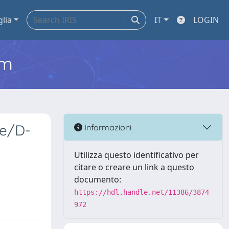
glia
IT
LOGIN
em
se/D-
Informazioni
Utilizza questo identificativo per
citare o creare un link a questo
documento:
https://hdl.handle.net/11386/3874
972