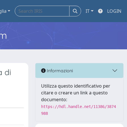
glia
IT
LOGIN
em
a di
Informazioni
Utilizza questo identificativo per
citare o creare un link a questo
documento:
https://hdl.handle.net/11386/3874
988