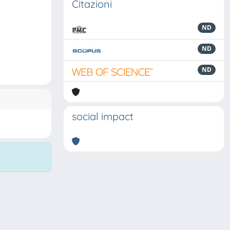
Citazioni
ND
ND
ND
social impact