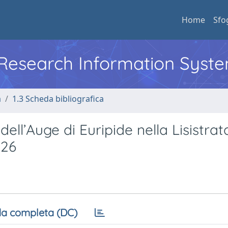
Home
Sfo
l Research Information Syst
a
1.3 Scheda bibliografica
dell’Auge di Euripide nella Lisistrat
126
a completa (DC)