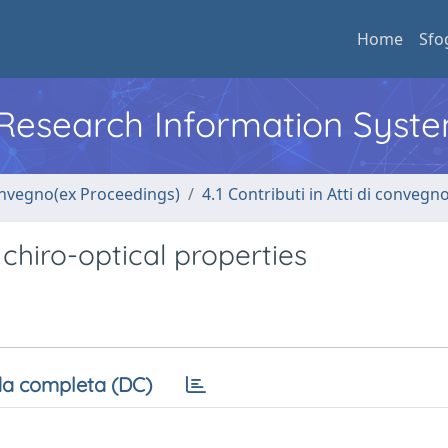
Home
Sfo
l Research Information Syst
convegno(ex Proceedings)
4.1 Contributi in Atti di convegn
chiro-optical properties
a completa (DC)