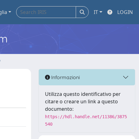
glia
IT
LOGIN
em
o
Informazioni
Utilizza questo identificativo per
citare o creare un link a questo
documento:
https://hdl.handle.net/11386/3875
540