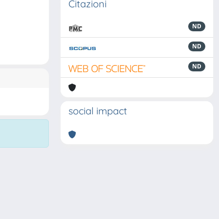
Citazioni
ND
ND
ND
social impact