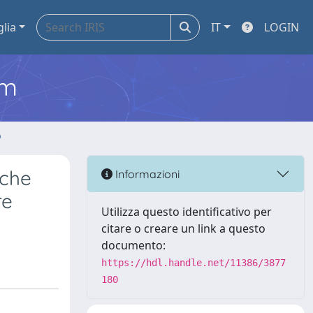
glia
IT
LOGIN
em
o
nche
Informazioni
re
Utilizza questo identificativo per
citare o creare un link a questo
documento:
https://hdl.handle.net/11386/3877
180