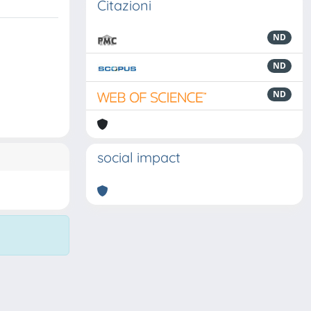
Citazioni
ND
ND
ND
social impact