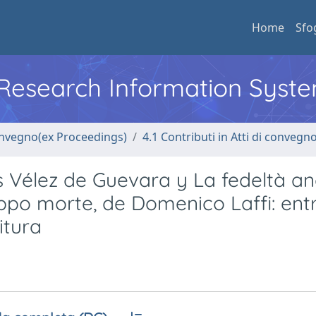
Home
Sfo
l Research Information Syst
convegno(ex Proceedings)
4.1 Contributi in Atti di convegn
s Vélez de Guevara y La fedeltà a
ppo morte, de Domenico Laffi: ent
itura