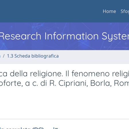
Home
Sfo
l Research Information Syst
a
1.3 Scheda bibliografica
ca della religione. Il fenomeno reli
oforte, a c. di R. Cipriani, Borla, R