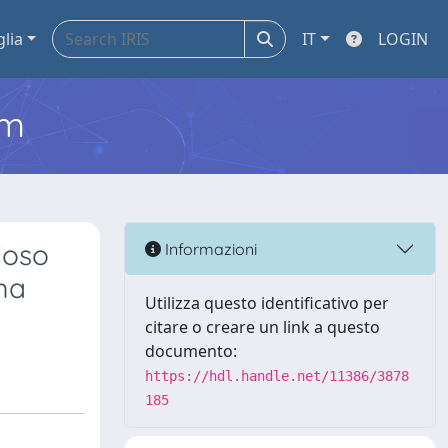
glia
IT
LOGIN
em
gioso
Informazioni
oma
Utilizza questo identificativo per
citare o creare un link a questo
documento:
https://hdl.handle.net/11386/3878
185