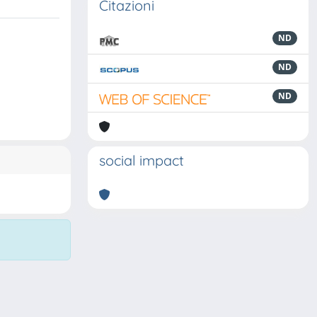
Citazioni
ND
ND
ND
social impact