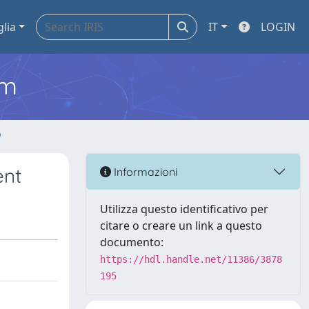
glia
IT
LOGIN
em
o
ent
Informazioni
Utilizza questo identificativo per
citare o creare un link a questo
documento:
https://hdl.handle.net/11386/3878
195