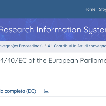
Home
Sfo
l Research Information Syst
convegno(ex Proceedings)
4.1 Contributi in Atti di convegn
04/40/EC of the European Parliam
a completa (DC)