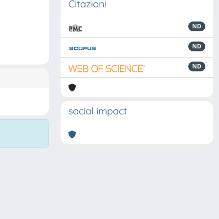
Citazioni
ND
ND
ND
social impact