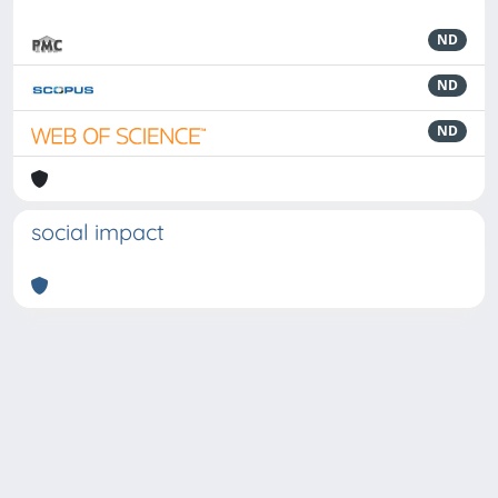
ND
ND
ND
social impact
Powered by
IRIS
-
about IRIS
-