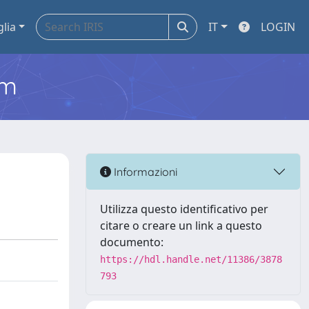
glia
IT
LOGIN
em
Informazioni
Utilizza questo identificativo per
citare o creare un link a questo
documento:
https://hdl.handle.net/11386/3878
793