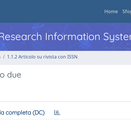
Home
Sfo
l Research Information Syst
a
1.1.2 Articolo su rivista con ISSN
no due
a completa (DC)