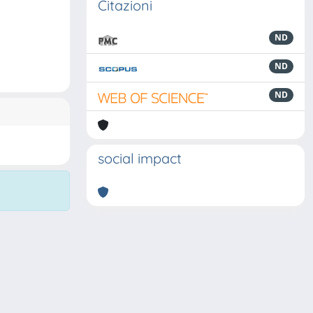
Citazioni
ND
ND
ND
social impact